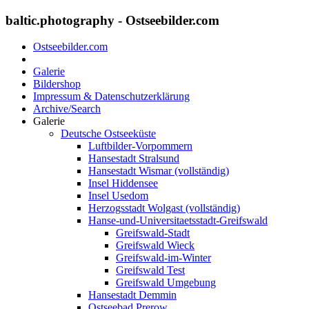
baltic.photography - Ostseebilder.com
Ostseebilder.com
Galerie
Bildershop
Impressum & Datenschutzerklärung
Archive/Search
Galerie
Deutsche Ostseeküste
Luftbilder-Vorpommern
Hansestadt Stralsund
Hansestadt Wismar (vollständig)
Insel Hiddensee
Insel Usedom
Herzogsstadt Wolgast (vollständig)
Hanse-und-Universitaetsstadt-Greifswald
Greifswald-Stadt
Greifswald Wieck
Greifswald-im-Winter
Greifswald Test
Greifswald Umgebung
Hansestadt Demmin
Ostseebad Prerow