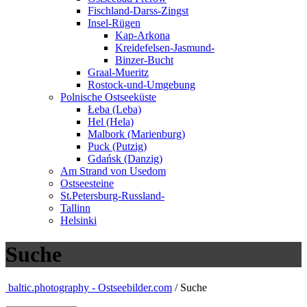
Fischland-Darss-Zingst
Insel-Rügen
Kap-Arkona
Kreidefelsen-Jasmund-
Binzer-Bucht
Graal-Mueritz
Rostock-und-Umgebung
Polnische Ostseeküste
Łeba (Leba)
Hel (Hela)
Malbork (Marienburg)
Puck (Putzig)
Gdańsk (Danzig)
Am Strand von Usedom
Ostseesteine
St.Petersburg-Russland-
Tallinn
Helsinki
Suche
baltic.photography - Ostseebilder.com
/ Suche