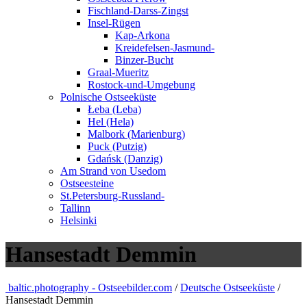
Fischland-Darss-Zingst
Insel-Rügen
Kap-Arkona
Kreidefelsen-Jasmund-
Binzer-Bucht
Graal-Mueritz
Rostock-und-Umgebung
Polnische Ostseeküste
Łeba (Leba)
Hel (Hela)
Malbork (Marienburg)
Puck (Putzig)
Gdańsk (Danzig)
Am Strand von Usedom
Ostseesteine
St.Petersburg-Russland-
Tallinn
Helsinki
Hansestadt Demmin
baltic.photography - Ostseebilder.com
/
Deutsche Ostseeküste
/
Hansestadt Demmin