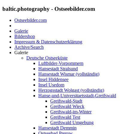
baltic.photography - Ostseebilder.com
Ostseebilder.com
Galerie
Bildershop
Impressum & Datenschutzerklärung
Archive/Search
Galerie
Deutsche Ostseeküste
Luftbilder-Vorpommern
Hansestadt Stralsund
Hansestadt Wismar (vollständig)
Insel Hiddensee
Insel Usedom
Herzogsstadt Wolgast (vollständig)
Hanse-und-Universitaetsstadt-Greifswald
Greifswald-Stadt
Greifswald Wieck
Greifswald-im-Winter
Greifswald Test
Greifswald Umgebung
Hansestadt Demmin
Ostseebad Prerow