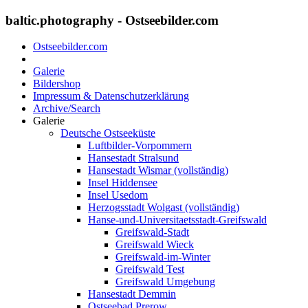
baltic.photography - Ostseebilder.com
Ostseebilder.com
Galerie
Bildershop
Impressum & Datenschutzerklärung
Archive/Search
Galerie
Deutsche Ostseeküste
Luftbilder-Vorpommern
Hansestadt Stralsund
Hansestadt Wismar (vollständig)
Insel Hiddensee
Insel Usedom
Herzogsstadt Wolgast (vollständig)
Hanse-und-Universitaetsstadt-Greifswald
Greifswald-Stadt
Greifswald Wieck
Greifswald-im-Winter
Greifswald Test
Greifswald Umgebung
Hansestadt Demmin
Ostseebad Prerow