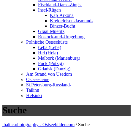
Fischland-Darss-Zingst
Insel-Rügen
Kap-Arkona
Kreidefelsen-Jasmund-
Binzer-Bucht
Graal-Mueritz
Rostock-und-Umgebung
Polnische Ostseeküste
Łeba (Leba)
Hel (Hela)
Malbork (Marienburg)
Puck (Putzig)
Gdańsk (Danzig)
Am Strand von Usedom
Ostseesteine
St.Petersburg-Russland-
Tallinn
Helsinki
Suche
baltic.photography - Ostseebilder.com
/ Suche