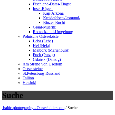
Fischland-Darss-Zingst
Insel-Rügen
Kap-Arkona
Kreidefelsen-Jasmund-
Binzer-Bucht
Graal-Mueritz
Rostock-und-Umgebung
Polnische Ostseeküste
Łeba (Leba)
Hel (Hela)
Malbork (Marienburg)
Puck (Putzig)
Gdańsk (Danzig)
Am Strand von Usedom
Ostseesteine
St.Petersburg-Russland-
Tallinn
Helsinki
Suche
baltic.photography - Ostseebilder.com
/ Suche