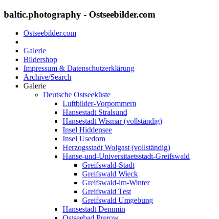
baltic.photography - Ostseebilder.com
Ostseebilder.com
Galerie
Bildershop
Impressum & Datenschutzerklärung
Archive/Search
Galerie
Deutsche Ostseeküste
Luftbilder-Vorpommern
Hansestadt Stralsund
Hansestadt Wismar (vollständig)
Insel Hiddensee
Insel Usedom
Herzogsstadt Wolgast (vollständig)
Hanse-und-Universitaetsstadt-Greifswald
Greifswald-Stadt
Greifswald Wieck
Greifswald-im-Winter
Greifswald Test
Greifswald Umgebung
Hansestadt Demmin
Ostseebad Prerow