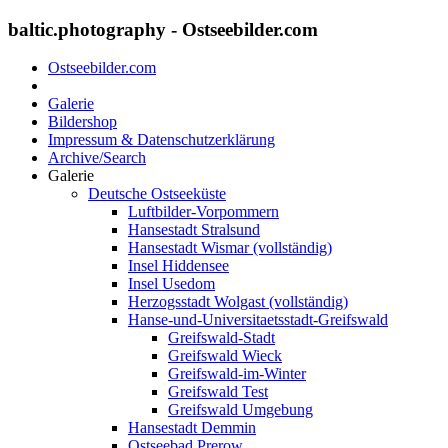
baltic.photography - Ostseebilder.com
Ostseebilder.com
Galerie
Bildershop
Impressum & Datenschutzerklärung
Archive/Search
Galerie
Deutsche Ostseeküste
Luftbilder-Vorpommern
Hansestadt Stralsund
Hansestadt Wismar (vollständig)
Insel Hiddensee
Insel Usedom
Herzogsstadt Wolgast (vollständig)
Hanse-und-Universitaetsstadt-Greifswald
Greifswald-Stadt
Greifswald Wieck
Greifswald-im-Winter
Greifswald Test
Greifswald Umgebung
Hansestadt Demmin
Ostseebad Prerow