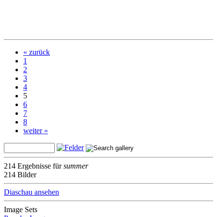
« zurück
1
2
3
4
5
6
7
8
weiter »
214 Ergebnisse für
summer
214 Bilder
Diaschau ansehen
Image Sets