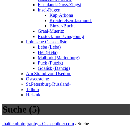
Fischland-Darss-Zingst
Insel-Rügen
Kap-Arkona
Kreidefelsen-Jasmund-
Binzer-Bucht
Graal-Mueritz
Rostock-und-Umgebung
Polnische Ostseeküste
Łeba (Leba)
Hel (Hela)
Malbork (Marienburg)
Puck (Putzig)
Gdańsk (Danzig)
Am Strand von Usedom
Ostseesteine
St.Petersburg-Russland-
Tallinn
Helsinki
Suche (5)
baltic.photography - Ostseebilder.com
/ Suche