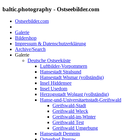
baltic.photography - Ostseebilder.com
Ostseebilder.com
Galerie
Bildershop
Impressum & Datenschutzerklärung
Archive/Search
Galerie
Deutsche Ostseeküste
Luftbilder-Vorpommern
Hansestadt Stralsund
Hansestadt Wismar (vollständig)
Insel Hiddensee
Insel Usedom
Herzogsstadt Wolgast (vollständig)
Hanse-und-Universitaetsstadt-Greifswald
Greifswald-Stadt
Greifswald Wieck
Greifswald-im-Winter
Greifswald Test
Greifswald Umgebung
Hansestadt Demmin
Ostseebad Prerow