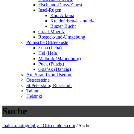
Fischland-Darss-Zingst
Insel-Rügen
Kap-Arkona
Kreidefelsen-Jasmund-
Binzer-Bucht
Graal-Mueritz
Rostock-und-Umgebung
Polnische Ostseeküste
Łeba (Leba)
Hel (Hela)
Malbork (Marienburg)
Puck (Putzig)
Gdańsk (Danzig)
Am Strand von Usedom
Ostseesteine
St.Petersburg-Russland-
Tallinn
Helsinki
Suche
baltic.photography - Ostseebilder.com
/ Suche