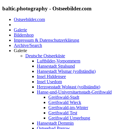
baltic.photography - Ostseebilder.com
Ostseebilder.com
Galerie
Bildershop
Impressum & Datenschutzerklärung
Archive/Search
Galerie
Deutsche Ostseeküste
Luftbilder-Vorpommern
Hansestadt Stralsund
Hansestadt Wismar (vollständig)
Insel Hiddensee
Insel Usedom
Herzogsstadt Wolgast (vollständig)
Hanse-und-Universitaetsstadt-Greifswald
Greifswald-Stadt
Greifswald Wieck
Greifswald-im-Winter
Greifswald Test
Greifswald Umgebung
Hansestadt Demmin
Ostseebad Prerow