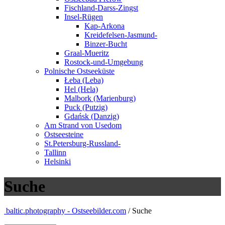
Fischland-Darss-Zingst
Insel-Rügen
Kap-Arkona
Kreidefelsen-Jasmund-
Binzer-Bucht
Graal-Mueritz
Rostock-und-Umgebung
Polnische Ostseeküste
Łeba (Leba)
Hel (Hela)
Malbork (Marienburg)
Puck (Putzig)
Gdańsk (Danzig)
Am Strand von Usedom
Ostseesteine
St.Petersburg-Russland-
Tallinn
Helsinki
Suche
baltic.photography - Ostseebilder.com
/ Suche