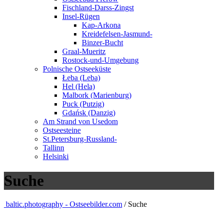
Fischland-Darss-Zingst
Insel-Rügen
Kap-Arkona
Kreidefelsen-Jasmund-
Binzer-Bucht
Graal-Mueritz
Rostock-und-Umgebung
Polnische Ostseeküste
Łeba (Leba)
Hel (Hela)
Malbork (Marienburg)
Puck (Putzig)
Gdańsk (Danzig)
Am Strand von Usedom
Ostseesteine
St.Petersburg-Russland-
Tallinn
Helsinki
Suche
baltic.photography - Ostseebilder.com
/ Suche