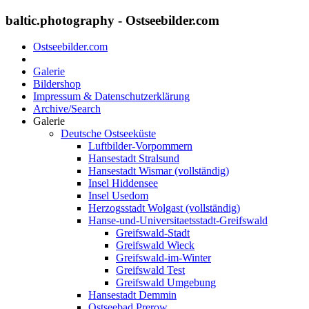
baltic.photography - Ostseebilder.com
Ostseebilder.com
Galerie
Bildershop
Impressum & Datenschutzerklärung
Archive/Search
Galerie
Deutsche Ostseeküste
Luftbilder-Vorpommern
Hansestadt Stralsund
Hansestadt Wismar (vollständig)
Insel Hiddensee
Insel Usedom
Herzogsstadt Wolgast (vollständig)
Hanse-und-Universitaetsstadt-Greifswald
Greifswald-Stadt
Greifswald Wieck
Greifswald-im-Winter
Greifswald Test
Greifswald Umgebung
Hansestadt Demmin
Ostseebad Prerow