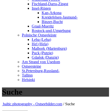
Fischland-Darss-Zingst
Insel-Rügen
Kap-Arkona
Kreidefelsen-Jasmund-
Binzer-Bucht
Graal-Mueritz
Rostock-und-Umgebung
Polnische Ostseeküste
Łeba (Leba)
Hel (Hela)
Malbork (Marienburg)
Puck (Putzig)
Gdańsk (Danzig)
Am Strand von Usedom
Ostseesteine
St.Petersburg-Russland-
Tallinn
Helsinki
Suche
baltic.photography - Ostseebilder.com
/ Suche