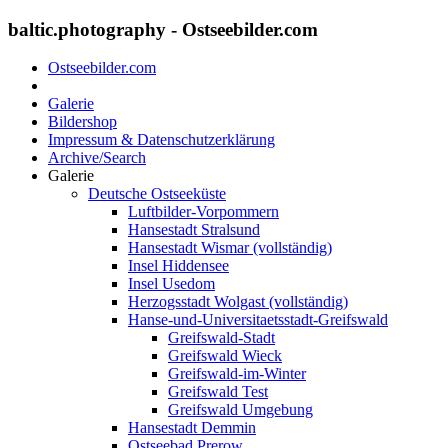
baltic.photography - Ostseebilder.com
Ostseebilder.com
Galerie
Bildershop
Impressum & Datenschutzerklärung
Archive/Search
Galerie
Deutsche Ostseeküste
Luftbilder-Vorpommern
Hansestadt Stralsund
Hansestadt Wismar (vollständig)
Insel Hiddensee
Insel Usedom
Herzogsstadt Wolgast (vollständig)
Hanse-und-Universitaetsstadt-Greifswald
Greifswald-Stadt
Greifswald Wieck
Greifswald-im-Winter
Greifswald Test
Greifswald Umgebung
Hansestadt Demmin
Ostseebad Prerow