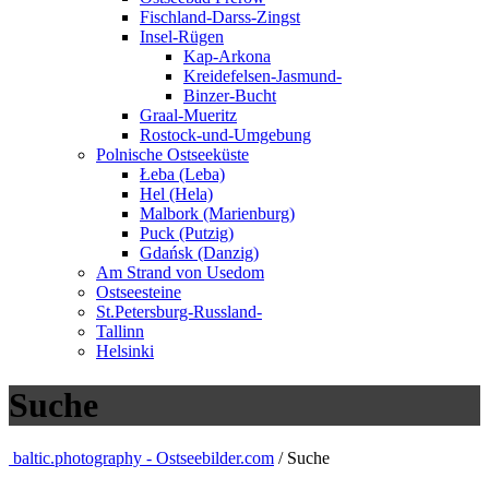
Fischland-Darss-Zingst
Insel-Rügen
Kap-Arkona
Kreidefelsen-Jasmund-
Binzer-Bucht
Graal-Mueritz
Rostock-und-Umgebung
Polnische Ostseeküste
Łeba (Leba)
Hel (Hela)
Malbork (Marienburg)
Puck (Putzig)
Gdańsk (Danzig)
Am Strand von Usedom
Ostseesteine
St.Petersburg-Russland-
Tallinn
Helsinki
Suche
baltic.photography - Ostseebilder.com
/ Suche