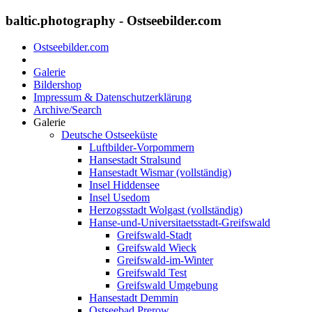
baltic.photography - Ostseebilder.com
Ostseebilder.com
Galerie
Bildershop
Impressum & Datenschutzerklärung
Archive/Search
Galerie
Deutsche Ostseeküste
Luftbilder-Vorpommern
Hansestadt Stralsund
Hansestadt Wismar (vollständig)
Insel Hiddensee
Insel Usedom
Herzogsstadt Wolgast (vollständig)
Hanse-und-Universitaetsstadt-Greifswald
Greifswald-Stadt
Greifswald Wieck
Greifswald-im-Winter
Greifswald Test
Greifswald Umgebung
Hansestadt Demmin
Ostseebad Prerow