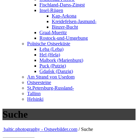
Fischland-Darss-Zingst
Insel-Rügen
Kap-Arkona
Kreidefelsen-Jasmund-
Binzer-Bucht
Graal-Mueritz
Rostock-und-Umgebung
Polnische Ostseeküste
Łeba (Leba)
Hel (Hela)
Malbork (Marienburg)
Puck (Putzig)
Gdańsk (Danzig)
Am Strand von Usedom
Ostseesteine
St.Petersburg-Russland-
Tallinn
Helsinki
Suche
baltic.photography - Ostseebilder.com
/ Suche