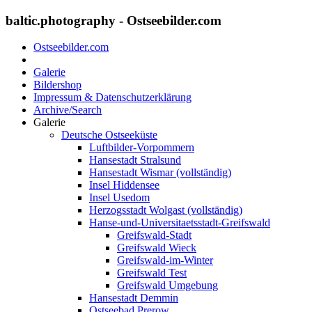
baltic.photography - Ostseebilder.com
Ostseebilder.com
Galerie
Bildershop
Impressum & Datenschutzerklärung
Archive/Search
Galerie
Deutsche Ostseeküste
Luftbilder-Vorpommern
Hansestadt Stralsund
Hansestadt Wismar (vollständig)
Insel Hiddensee
Insel Usedom
Herzogsstadt Wolgast (vollständig)
Hanse-und-Universitaetsstadt-Greifswald
Greifswald-Stadt
Greifswald Wieck
Greifswald-im-Winter
Greifswald Test
Greifswald Umgebung
Hansestadt Demmin
Ostseebad Prerow