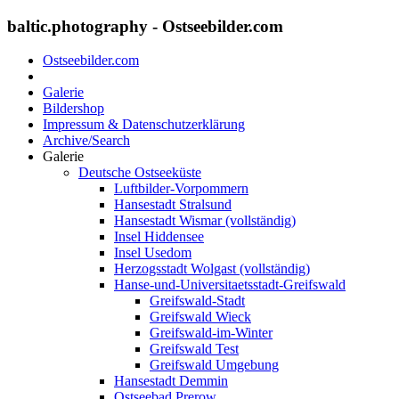
baltic.photography - Ostseebilder.com
Ostseebilder.com
Galerie
Bildershop
Impressum & Datenschutzerklärung
Archive/Search
Galerie
Deutsche Ostseeküste
Luftbilder-Vorpommern
Hansestadt Stralsund
Hansestadt Wismar (vollständig)
Insel Hiddensee
Insel Usedom
Herzogsstadt Wolgast (vollständig)
Hanse-und-Universitaetsstadt-Greifswald
Greifswald-Stadt
Greifswald Wieck
Greifswald-im-Winter
Greifswald Test
Greifswald Umgebung
Hansestadt Demmin
Ostseebad Prerow