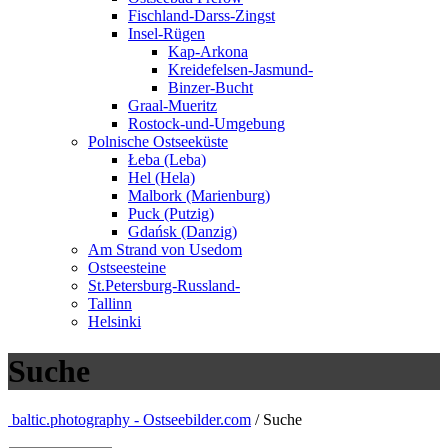
Fischland-Darss-Zingst
Insel-Rügen
Kap-Arkona
Kreidefelsen-Jasmund-
Binzer-Bucht
Graal-Mueritz
Rostock-und-Umgebung
Polnische Ostseeküste
Łeba (Leba)
Hel (Hela)
Malbork (Marienburg)
Puck (Putzig)
Gdańsk (Danzig)
Am Strand von Usedom
Ostseesteine
St.Petersburg-Russland-
Tallinn
Helsinki
Suche
baltic.photography - Ostseebilder.com
/ Suche