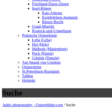
Fischland-Darss-Zingst
Insel-Rügen
Kap-Arkona
Kreidefelsen-Jasmund-
Binzer-Bucht
Graal-Mueritz
Rostock-und-Umgebung
Polnische Ostseeküste
Łeba (Leba)
Hel (Hela)
Malbork (Marienburg)
Puck (Putzig)
Gdańsk (Danzig)
Am Strand von Usedom
Ostseesteine
St.Petersburg-Russland-
Tallinn
Helsinki
Suche
baltic.photography - Ostseebilder.com
/ Suche