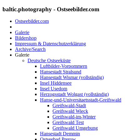
baltic.photography - Ostseebilder.com
Ostseebilder.com
Galerie
Bildershop
Impressum & Datenschutzerklärung
Archive/Search
Galerie
Deutsche Ostseeküste
Luftbilder-Vorpommern
Hansestadt Stralsund
Hansestadt Wismar (vollständig)
Insel Hiddensee
Insel Usedom
Herzogsstadt Wolgast (vollständig)
Hanse-und-Universitaetsstadt-Greifswald
Greifswald-Stadt
Greifswald Wieck
Greifswald-im-Winter
Greifswald Test
Greifswald Umgebung
Hansestadt Demmin
Ostseebad Prerow