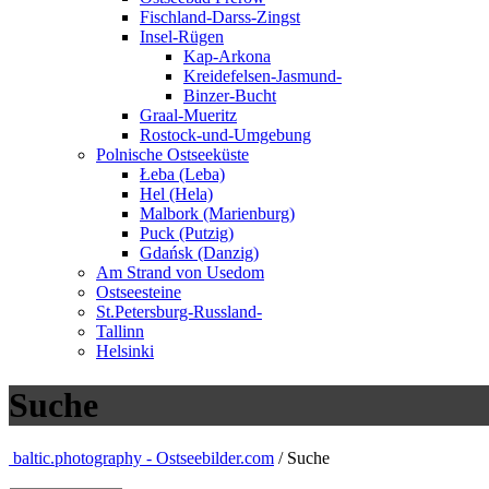
Fischland-Darss-Zingst
Insel-Rügen
Kap-Arkona
Kreidefelsen-Jasmund-
Binzer-Bucht
Graal-Mueritz
Rostock-und-Umgebung
Polnische Ostseeküste
Łeba (Leba)
Hel (Hela)
Malbork (Marienburg)
Puck (Putzig)
Gdańsk (Danzig)
Am Strand von Usedom
Ostseesteine
St.Petersburg-Russland-
Tallinn
Helsinki
Suche
baltic.photography - Ostseebilder.com
/ Suche