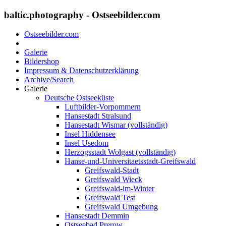
baltic.photography - Ostseebilder.com
Ostseebilder.com
Galerie
Bildershop
Impressum & Datenschutzerklärung
Archive/Search
Galerie
Deutsche Ostseeküste
Luftbilder-Vorpommern
Hansestadt Stralsund
Hansestadt Wismar (vollständig)
Insel Hiddensee
Insel Usedom
Herzogsstadt Wolgast (vollständig)
Hanse-und-Universitaetsstadt-Greifswald
Greifswald-Stadt
Greifswald Wieck
Greifswald-im-Winter
Greifswald Test
Greifswald Umgebung
Hansestadt Demmin
Ostseebad Prerow