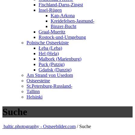
Fischland-Darss-Zingst
Insel-Rügen
Kap-Arkona
Kreidefelsen-Jasmund-
Binzer-Bucht
Graal-Mueritz
Rostock-und-Umgebung
Polnische Ostseeküste
Łeba (Leba)
Hel (Hela)
Malbork (Marienburg)
Puck (Putzig)
Gdańsk (Danzig)
Am Strand von Usedom
Ostseesteine
St.Petersburg-Russland-
Tallinn
Helsinki
Suche
baltic.photography - Ostseebilder.com
/ Suche