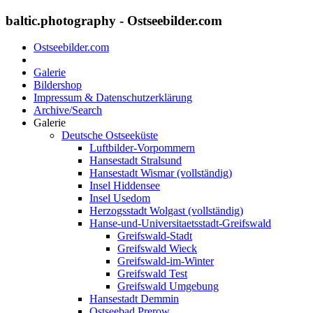
baltic.photography - Ostseebilder.com
Ostseebilder.com
Galerie
Bildershop
Impressum & Datenschutzerklärung
Archive/Search
Galerie
Deutsche Ostseeküste
Luftbilder-Vorpommern
Hansestadt Stralsund
Hansestadt Wismar (vollständig)
Insel Hiddensee
Insel Usedom
Herzogsstadt Wolgast (vollständig)
Hanse-und-Universitaetsstadt-Greifswald
Greifswald-Stadt
Greifswald Wieck
Greifswald-im-Winter
Greifswald Test
Greifswald Umgebung
Hansestadt Demmin
Ostseebad Prerow