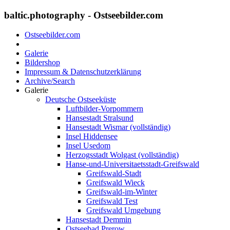
baltic.photography - Ostseebilder.com
Ostseebilder.com
Galerie
Bildershop
Impressum & Datenschutzerklärung
Archive/Search
Galerie
Deutsche Ostseeküste
Luftbilder-Vorpommern
Hansestadt Stralsund
Hansestadt Wismar (vollständig)
Insel Hiddensee
Insel Usedom
Herzogsstadt Wolgast (vollständig)
Hanse-und-Universitaetsstadt-Greifswald
Greifswald-Stadt
Greifswald Wieck
Greifswald-im-Winter
Greifswald Test
Greifswald Umgebung
Hansestadt Demmin
Ostseebad Prerow