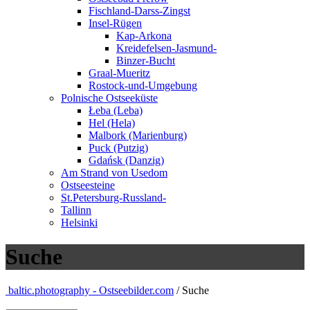
Fischland-Darss-Zingst
Insel-Rügen
Kap-Arkona
Kreidefelsen-Jasmund-
Binzer-Bucht
Graal-Mueritz
Rostock-und-Umgebung
Polnische Ostseeküste
Łeba (Leba)
Hel (Hela)
Malbork (Marienburg)
Puck (Putzig)
Gdańsk (Danzig)
Am Strand von Usedom
Ostseesteine
St.Petersburg-Russland-
Tallinn
Helsinki
Suche
baltic.photography - Ostseebilder.com
/ Suche