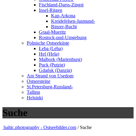
Fischland-Darss-Zingst
Insel-Rügen
Kap-Arkona
Kreidefelsen-Jasmund-
Binzer-Bucht
Graal-Mueritz
Rostock-und-Umgebung
Polnische Ostseeküste
Łeba (Leba)
Hel (Hela)
Malbork (Marienburg)
Puck (Putzig)
Gdańsk (Danzig)
Am Strand von Usedom
Ostseesteine
St.Petersburg-Russland-
Tallinn
Helsinki
Suche
baltic.photography - Ostseebilder.com
/ Suche