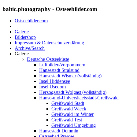
baltic.photography - Ostseebilder.com
Ostseebilder.com
Galerie
Bildershop
Impressum & Datenschutzerklärung
Archive/Search
Galerie
Deutsche Ostseeküste
Luftbilder-Vorpommern
Hansestadt Stralsund
Hansestadt Wismar (vollständig)
Insel Hiddensee
Insel Usedom
Herzogsstadt Wolgast (vollständig)
Hanse-und-Universitaetsstadt-Greifswald
Greifswald-Stadt
Greifswald Wieck
Greifswald-im-Winter
Greifswald Test
Greifswald Umgebung
Hansestadt Demmin
Ostseebad Prerow