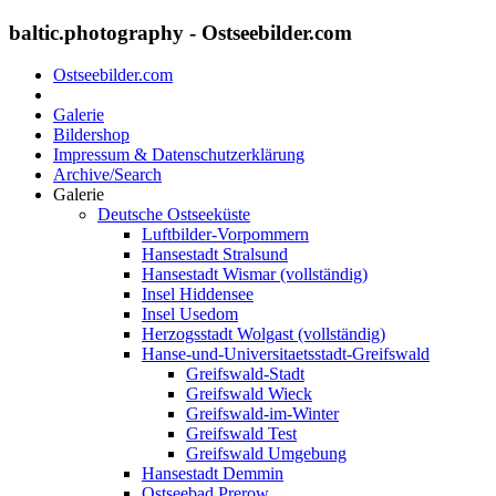
baltic.photography - Ostseebilder.com
Ostseebilder.com
Galerie
Bildershop
Impressum & Datenschutzerklärung
Archive/Search
Galerie
Deutsche Ostseeküste
Luftbilder-Vorpommern
Hansestadt Stralsund
Hansestadt Wismar (vollständig)
Insel Hiddensee
Insel Usedom
Herzogsstadt Wolgast (vollständig)
Hanse-und-Universitaetsstadt-Greifswald
Greifswald-Stadt
Greifswald Wieck
Greifswald-im-Winter
Greifswald Test
Greifswald Umgebung
Hansestadt Demmin
Ostseebad Prerow