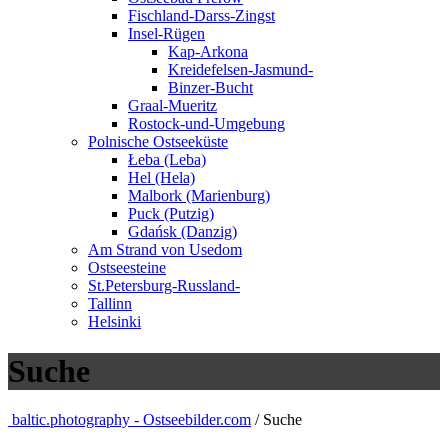
Fischland-Darss-Zingst
Insel-Rügen
Kap-Arkona
Kreidefelsen-Jasmund-
Binzer-Bucht
Graal-Mueritz
Rostock-und-Umgebung
Polnische Ostseeküste
Łeba (Leba)
Hel (Hela)
Malbork (Marienburg)
Puck (Putzig)
Gdańsk (Danzig)
Am Strand von Usedom
Ostseesteine
St.Petersburg-Russland-
Tallinn
Helsinki
Suche
baltic.photography - Ostseebilder.com
/ Suche