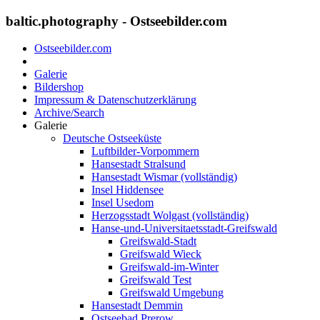
baltic.photography - Ostseebilder.com
Ostseebilder.com
Galerie
Bildershop
Impressum & Datenschutzerklärung
Archive/Search
Galerie
Deutsche Ostseeküste
Luftbilder-Vorpommern
Hansestadt Stralsund
Hansestadt Wismar (vollständig)
Insel Hiddensee
Insel Usedom
Herzogsstadt Wolgast (vollständig)
Hanse-und-Universitaetsstadt-Greifswald
Greifswald-Stadt
Greifswald Wieck
Greifswald-im-Winter
Greifswald Test
Greifswald Umgebung
Hansestadt Demmin
Ostseebad Prerow