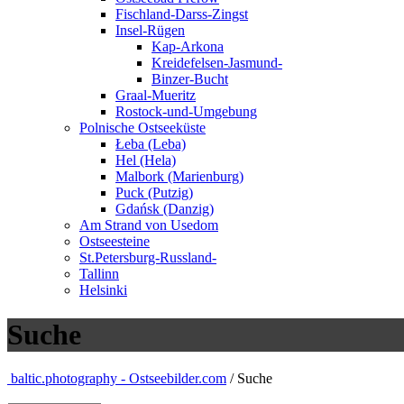
Fischland-Darss-Zingst
Insel-Rügen
Kap-Arkona
Kreidefelsen-Jasmund-
Binzer-Bucht
Graal-Mueritz
Rostock-und-Umgebung
Polnische Ostseeküste
Łeba (Leba)
Hel (Hela)
Malbork (Marienburg)
Puck (Putzig)
Gdańsk (Danzig)
Am Strand von Usedom
Ostseesteine
St.Petersburg-Russland-
Tallinn
Helsinki
Suche
baltic.photography - Ostseebilder.com
/ Suche