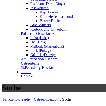
Fischland-Darss-Zingst
Insel-Rügen
Kap-Arkona
Kreidefelsen-Jasmund-
Binzer-Bucht
Graal-Mueritz
Rostock-und-Umgebung
Polnische Ostseeküste
Łeba (Leba)
Hel (Hela)
Malbork (Marienburg)
Puck (Putzig)
Gdańsk (Danzig)
Am Strand von Usedom
Ostseesteine
St.Petersburg-Russland-
Tallinn
Helsinki
Suche
baltic.photography - Ostseebilder.com
/ Suche