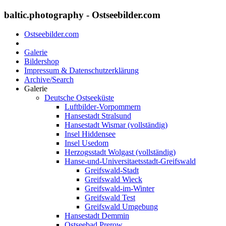
baltic.photography - Ostseebilder.com
Ostseebilder.com
Galerie
Bildershop
Impressum & Datenschutzerklärung
Archive/Search
Galerie
Deutsche Ostseeküste
Luftbilder-Vorpommern
Hansestadt Stralsund
Hansestadt Wismar (vollständig)
Insel Hiddensee
Insel Usedom
Herzogsstadt Wolgast (vollständig)
Hanse-und-Universitaetsstadt-Greifswald
Greifswald-Stadt
Greifswald Wieck
Greifswald-im-Winter
Greifswald Test
Greifswald Umgebung
Hansestadt Demmin
Ostseebad Prerow