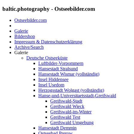
baltic.photography - Ostseebilder.com
Ostseebilder.com
Galerie
Bildershop
Impressum & Datenschutzerklärung
Archive/Search
Galerie
Deutsche Ostseeküste
Luftbilder-Vorpommern
Hansestadt Stralsund
Hansestadt Wismar (vollständig)
Insel Hiddensee
Insel Usedom
Herzogsstadt Wolgast (vollständig)
Hanse-und-Universitaetsstadt-Greifswald
Greifswald-Stadt
Greifswald Wieck
Greifswald-im-Winter
Greifswald Test
Greifswald Umgebung
Hansestadt Demmin
Ostseebad Prerow