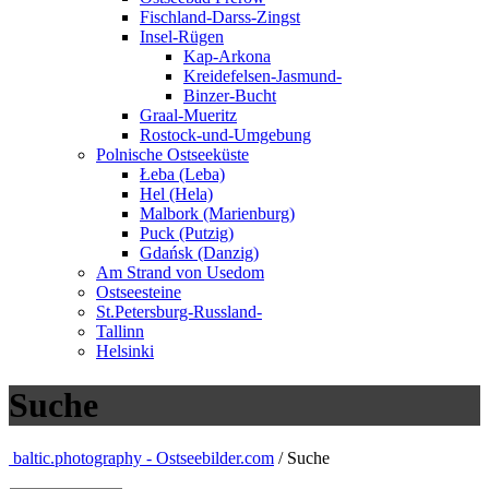
Fischland-Darss-Zingst
Insel-Rügen
Kap-Arkona
Kreidefelsen-Jasmund-
Binzer-Bucht
Graal-Mueritz
Rostock-und-Umgebung
Polnische Ostseeküste
Łeba (Leba)
Hel (Hela)
Malbork (Marienburg)
Puck (Putzig)
Gdańsk (Danzig)
Am Strand von Usedom
Ostseesteine
St.Petersburg-Russland-
Tallinn
Helsinki
Suche
baltic.photography - Ostseebilder.com
/ Suche