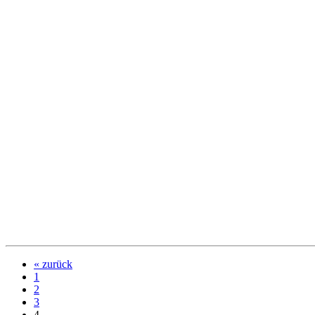
« zurück
1
2
3
4