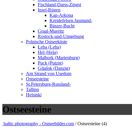
Fischland-Darss-Zingst
Insel-Rügen
Kap-Arkona
Kreidefelsen-Jasmund-
Binzer-Bucht
Graal-Mueritz
Rostock-und-Umgebung
Polnische Ostseeküste
Łeba (Leba)
Hel (Hela)
Malbork (Marienburg)
Puck (Putzig)
Gdańsk (Danzig)
Am Strand von Usedom
Ostseesteine
St.Petersburg-Russland-
Tallinn
Helsinki
Ostseesteine
baltic.photography - Ostseebilder.com
/ Ostseesteine (4)