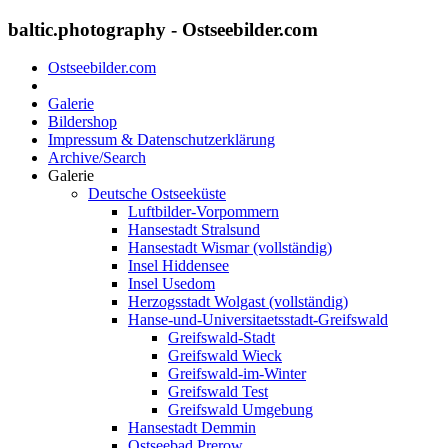
baltic.photography - Ostseebilder.com
Ostseebilder.com
Galerie
Bildershop
Impressum & Datenschutzerklärung
Archive/Search
Galerie
Deutsche Ostseeküste
Luftbilder-Vorpommern
Hansestadt Stralsund
Hansestadt Wismar (vollständig)
Insel Hiddensee
Insel Usedom
Herzogsstadt Wolgast (vollständig)
Hanse-und-Universitaetsstadt-Greifswald
Greifswald-Stadt
Greifswald Wieck
Greifswald-im-Winter
Greifswald Test
Greifswald Umgebung
Hansestadt Demmin
Ostseebad Prerow