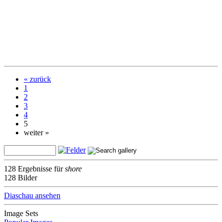
« zurück
1
2
3
4
5
weiter »
128 Ergebnisse für
shore
128 Bilder
Diaschau ansehen
Image Sets