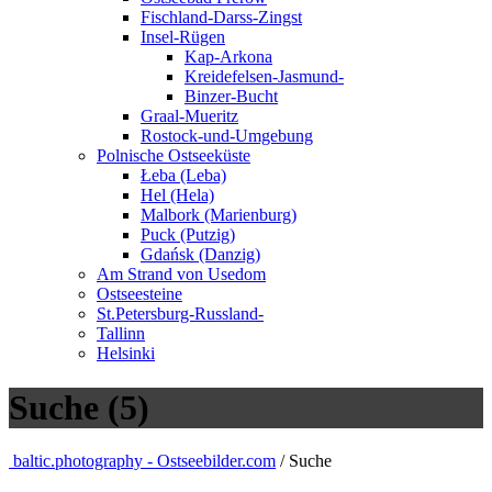
Fischland-Darss-Zingst
Insel-Rügen
Kap-Arkona
Kreidefelsen-Jasmund-
Binzer-Bucht
Graal-Mueritz
Rostock-und-Umgebung
Polnische Ostseeküste
Łeba (Leba)
Hel (Hela)
Malbork (Marienburg)
Puck (Putzig)
Gdańsk (Danzig)
Am Strand von Usedom
Ostseesteine
St.Petersburg-Russland-
Tallinn
Helsinki
Suche (5)
baltic.photography - Ostseebilder.com
/ Suche