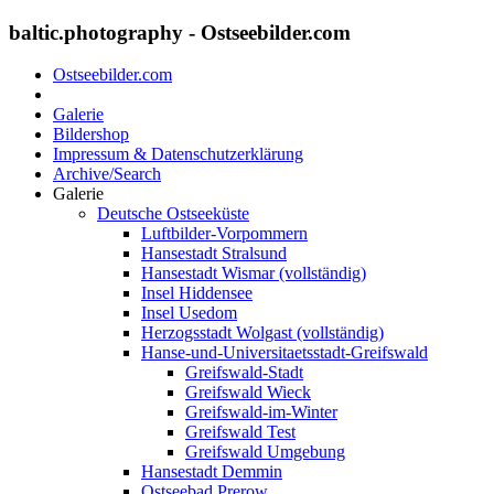
baltic.photography - Ostseebilder.com
Ostseebilder.com
Galerie
Bildershop
Impressum & Datenschutzerklärung
Archive/Search
Galerie
Deutsche Ostseeküste
Luftbilder-Vorpommern
Hansestadt Stralsund
Hansestadt Wismar (vollständig)
Insel Hiddensee
Insel Usedom
Herzogsstadt Wolgast (vollständig)
Hanse-und-Universitaetsstadt-Greifswald
Greifswald-Stadt
Greifswald Wieck
Greifswald-im-Winter
Greifswald Test
Greifswald Umgebung
Hansestadt Demmin
Ostseebad Prerow