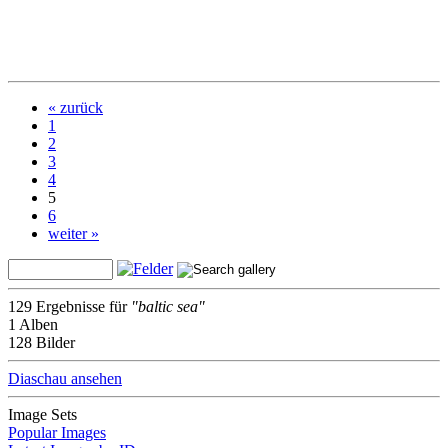
« zurück
1
2
3
4
5
6
weiter »
129 Ergebnisse für
"baltic sea"
1 Alben
128 Bilder
Diaschau ansehen
Image Sets
Popular Images