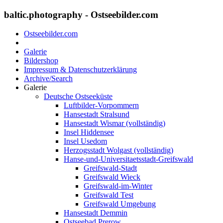
baltic.photography - Ostseebilder.com
Ostseebilder.com
Galerie
Bildershop
Impressum & Datenschutzerklärung
Archive/Search
Galerie
Deutsche Ostseeküste
Luftbilder-Vorpommern
Hansestadt Stralsund
Hansestadt Wismar (vollständig)
Insel Hiddensee
Insel Usedom
Herzogsstadt Wolgast (vollständig)
Hanse-und-Universitaetsstadt-Greifswald
Greifswald-Stadt
Greifswald Wieck
Greifswald-im-Winter
Greifswald Test
Greifswald Umgebung
Hansestadt Demmin
Ostseebad Prerow