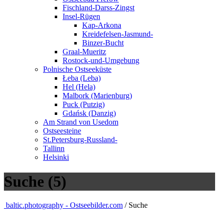
Fischland-Darss-Zingst
Insel-Rügen
Kap-Arkona
Kreidefelsen-Jasmund-
Binzer-Bucht
Graal-Mueritz
Rostock-und-Umgebung
Polnische Ostseeküste
Łeba (Leba)
Hel (Hela)
Malbork (Marienburg)
Puck (Putzig)
Gdańsk (Danzig)
Am Strand von Usedom
Ostseesteine
St.Petersburg-Russland-
Tallinn
Helsinki
Suche (5)
baltic.photography - Ostseebilder.com
/ Suche